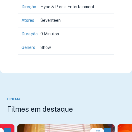
Direção
Hybe & Pledis Entertainment
Atores
Seventeen
Duração
0 Minutos
Gênero
Show
CINEMA
Filmes em destaque
G
L
Animação, Aventura, Comédia • • 1h40
LEG
L
Anim