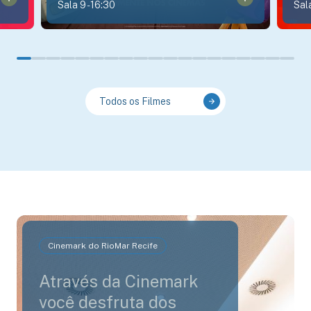
Sala 9
-
16:30
Sal
Todos os Filmes
Cinemark do RioMar Recife
Através da Cinemark
você desfruta dos