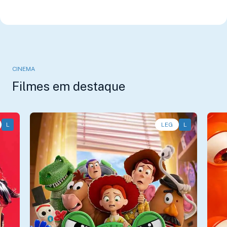
CINEMA
Filmes em destaque
L
Animação, Aventura, Comédia • • 1h40
LEG
L
An