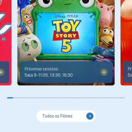
Próximas sessões
Pr
Sala 9
-
11:05, 13:30, 16:30
Sa
Todos os Filmes