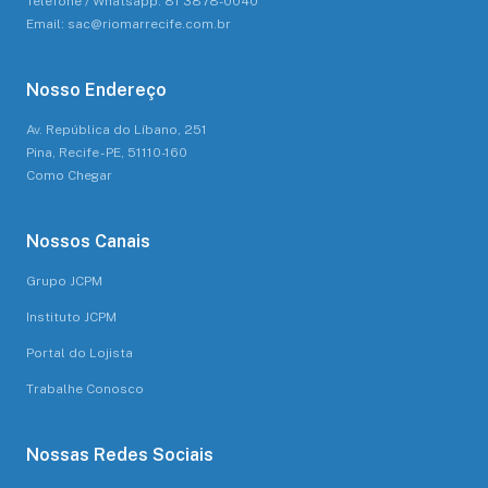
Telefone / Whatsapp: 81 3878-0040
Email: sac@riomarrecife.com.br
Nosso Endereço
Av. República do Líbano, 251
Pina, Recife - PE, 51110-160
Como Chegar
Nossos Canais
Grupo JCPM
Instituto JCPM
Portal do Lojista
Trabalhe Conosco
Nossas Redes Sociais