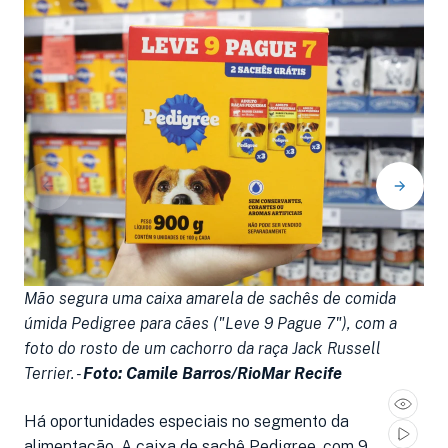
Mão segura uma caixa amarela de sachês de comida
S
úmida Pedigree para cães ("Leve 9 Pague 7"), com a
(E
foto do rosto de um cachorro da raça Jack Russell
d
Terrier. -
Foto: Camile Barros/RioMar Recife
na
Há oportunidades especiais no segmento da
alimentação. A caixa de sachê Pedigree, com 9