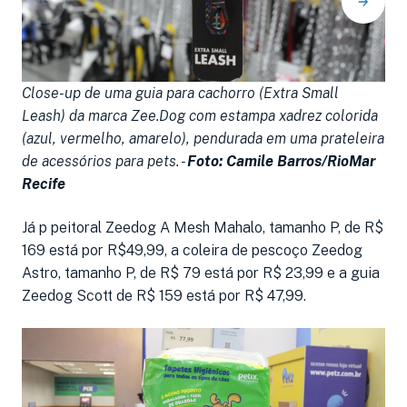
Close-up de uma guia para cachorro (Extra Small
M
Leash) da marca Zee.Dog com estampa xadrez colorida
c
(azul, vermelho, amarelo), pendurada em uma prateleira
m
de acessórios para pets. -
Foto: Camile Barros/RioMar
F
Recife
Já p peitoral Zeedog A Mesh Mahalo, tamanho P, de R$
169 está por R$49,99, a coleira de pescoço Zeedog
Astro, tamanho P, de R$ 79 está por R$ 23,99 e a guia
Zeedog Scott de R$ 159 está por R$ 47,99.