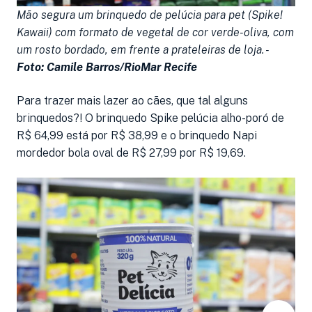
Mão segura um brinquedo de pelúcia para pet (Spike!
M
Kawaii) com formato de vegetal de cor verde-oliva, com
b
um rosto bordado, em frente a prateleiras de loja. -
p
Foto: Camile Barros/RioMar Recife
pr
B
Para trazer mais lazer ao cães, que tal alguns
brinquedos?! O brinquedo Spike pelúcia alho-poró de
R$ 64,99 está por R$ 38,99 e o brinquedo Napi
mordedor bola oval de R$ 27,99 por R$ 19,69.