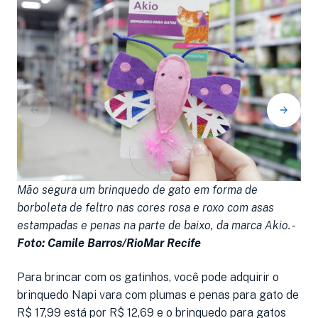
Mão segura um brinquedo de gato em forma de
M
borboleta de feltro nas cores rosa e roxo com asas
u
estampadas e penas na parte de baixo, da marca Akio. -
e
Foto: Camile Barros/RioMar Recife
C
Para brincar com os gatinhos, você pode adquirir o
brinquedo Napi vara com plumas e penas para gato de
R$ 17,99 está por R$ 12,69 e o brinquedo para gatos