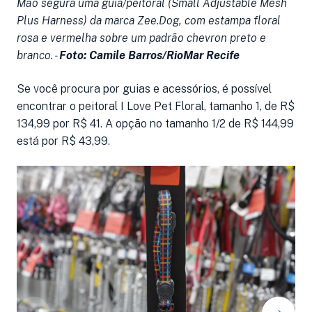
Mão segura uma guia/peitoral (Small Adjustable Mesh
U
Plus Harness) da marca Zee.Dog, com estampa floral
Z
rosa e vermelha sobre um padrão chevron preto e
p
branco. -
Foto: Camile Barros/RioMar Recife
C
Se você procura por guias e acessórios, é possível
encontrar o peitoral I Love Pet Floral, tamanho 1, de R$
134,99 por R$ 41. A opção no tamanho 1/2 de R$ 144,99
está por R$ 43,99.