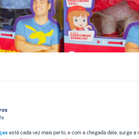
ros
fe
nças
está cada vez mais perto, e com a chegada dele, surge a