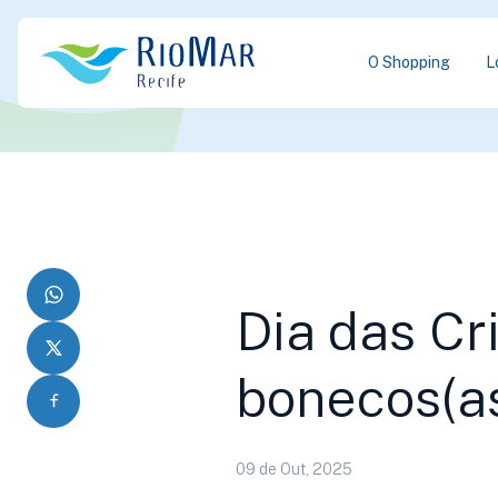
O Shopping
L
Dia das Cr
bonecos(as
09 de Out, 2025