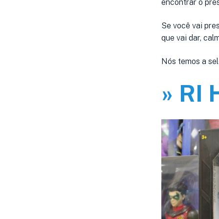
encontrar o pre
Se você vai pre
que vai dar, cal
Nós temos a sele
» RI