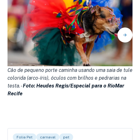
Cão de pequeno porte caminha usando uma saia de tule
B
colorida (arco-íris), óculos com brilhos e pedrarias na
r
testa. -
Foto: Heudes Regis/Especial para o RioMar
c
Recife
R
Folia Pet
carnaval
pet