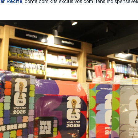
ar Recife
, conta com kits exclusivos com itens indispensávei