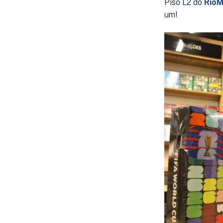
Piso L2 do
RioM
um!