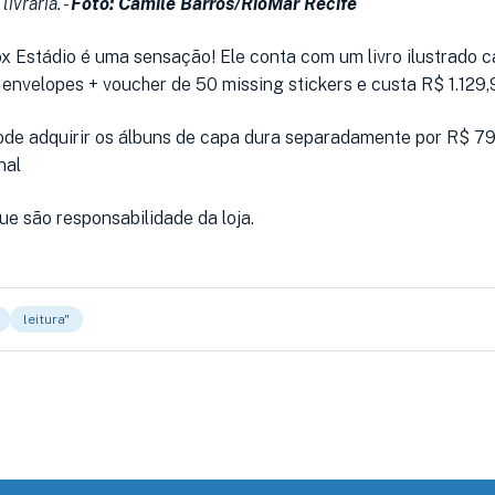
ivraria. -
Foto: Camile Barros/RioMar Recife
ox Estádio é uma sensação! Ele conta com um livro ilustrado 
envelopes + voucher de 50 missing stickers e custa R$ 1.129,
e adquirir os álbuns de capa dura separadamente por R$ 79
nal
ue são responsabilidade da loja.
leitura"