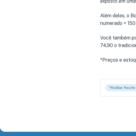
exposto em uma l
Além deles, o B
numerado + 150 
Você também pod
74,90 o tradicio
*Preços e estoq
"RioMar Recife