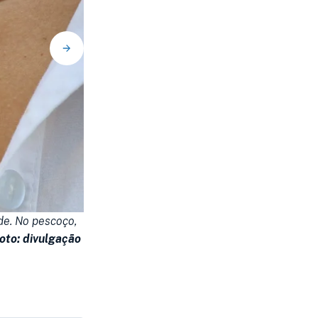
de. No pescoço,
Colar de prata com pingente no formato do 
oto: divulgação
pedra azul em formato de coração lapidado. 