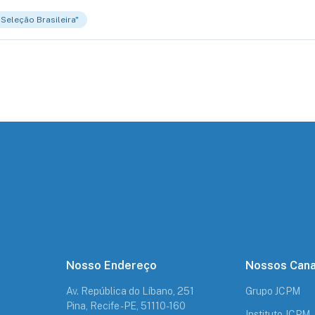
Seleção Brasileira"
Nosso Endereço
Nossos Cana
Av. República do Líbano, 251
Grupo JCPM
Pina, Recife - PE, 51110-160
Instituto JCPM