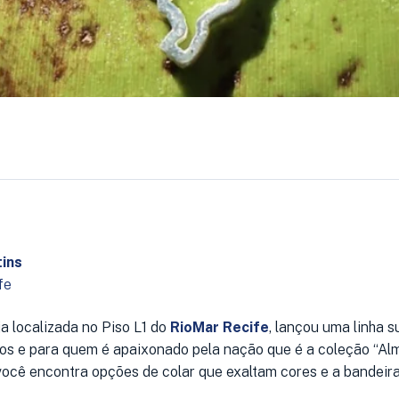
ins
fe
ja localizada no Piso L1 do
RioMar Recife
, lançou uma linha s
ros e para quem é apaixonado pela nação que é a coleção “Alma
ocê encontra opções de colar que exaltam cores e a bandeira 