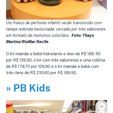
Um frasco de perfume infantil verde translúcido com
K
tampa redonda texturizada, cercado por três sabonetes
c
em formato de monstros coloridos. -
Foto: Thays
e
Martins/RioMar Recife
R
O kit mamãe e bebê hidratante e óleo de R$ 189, 90
por R$ 139,90, o kit com três sabonetes e uma colônia
de R$ 178,70 por 129,90 e o kit mamãe e bebê com
três itens de R$ 233,60 por R$ 189,90.
» PB Kids