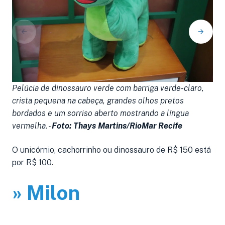
Pelúcia de dinossauro verde com barriga verde-claro,
P
crista pequena na cabeça, grandes olhos pretos
b
bordados e um sorriso aberto mostrando a língua
a
vermelha. -
Foto: Thays Martins/RioMar Recife
M
O unicórnio, cachorrinho ou dinossauro de R$ 150 está
por R$ 100.
» Milon