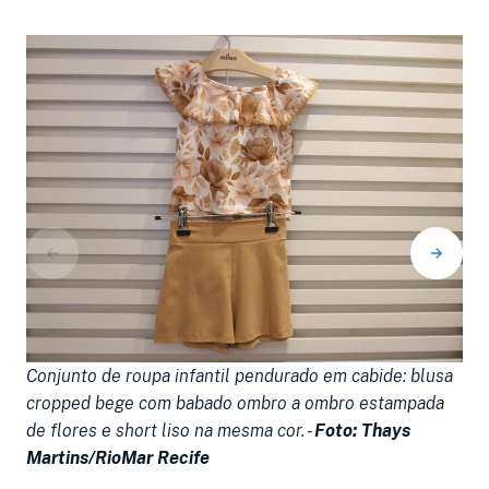
Conjunto de roupa infantil pendurado em cabide: blusa
C
cropped bege com babado ombro a ombro estampada
e
de flores e short liso na mesma cor. -
Foto: Thays
a
Martins/RioMar Recife
R