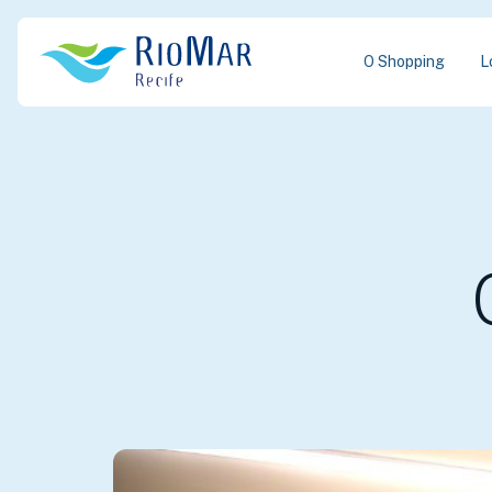
O Shopping
L