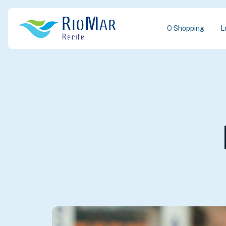
O Shopping
L