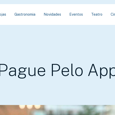
ojas
Gastronomia
Novidades
Eventos
Teatro
Ci
Pague Pelo Ap