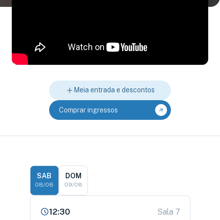
Meia entrada e descontos
Comprar ingressos
SAB
DOM
08/08
09/08
12:30
Sala 7