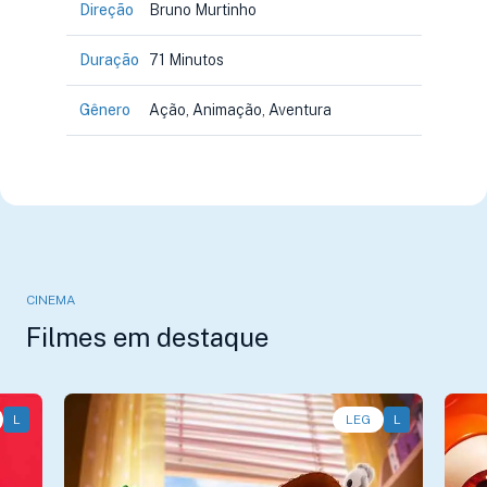
Direção
Bruno Murtinho
Duração
71 Minutos
Gênero
Ação, Animação, Aventura
CINEMA
Filmes em destaque
L
Animação, Aventura, Comédia • • 1h40
LEG
L
An