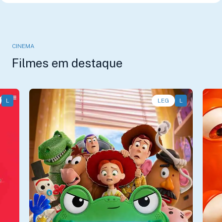
CINEMA
Filmes em destaque
L
Animação, Aventura, Comédia • • 1h40
LEG
L
An