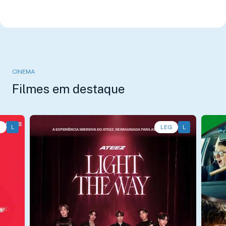
CINEMA
Filmes em destaque
G
L
Show • • 1h5
LEG
L
Comé