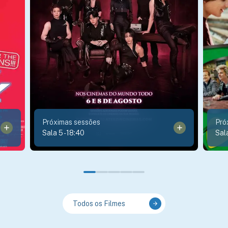
Próximas sessões
Pró
Sala 5
-
18:40
Sal
Todos os Filmes